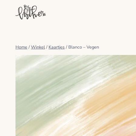
Doorgaan
naar
inhoud
Home
/
Winkel
/
Kaartjes
/
Blanco – Vegen