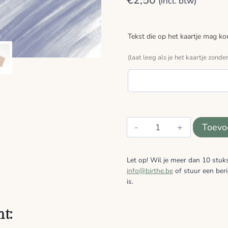
€
2,50
(incl. btw)
Tekst die op het kaartje mag k
(laat leeg als je het kaartje zonder
Blanco
Toevo
-
Vegen
Let op! Wil je meer dan 10 stuk
aantal
info@birthe.be
of stuur een beri
is.
t: