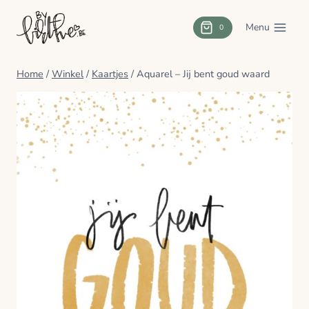
Doorgaan
naar
Menu
0
inhoud
Home
/
Winkel
/
Kaartjes
/
Aquarel – Jij bent goud waard