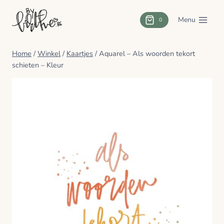
Doorgaan
naar
Menu
0
inhoud
Home
/
Winkel
/
Kaartjes
/
Aquarel – Als woorden tekort
schieten – Kleur